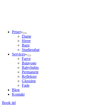
Priser
Dame
Herre
Barn
Studierabat
Services
Farve
Balayage
Babylights
Permanent
Reflekser
Glossing
Fade
Blog
Kontakt
Book tid