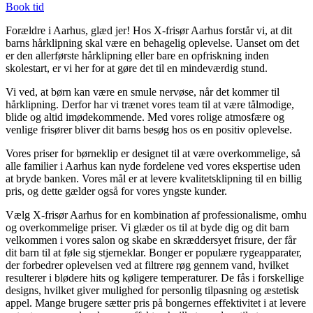
Book tid
Forældre i Aarhus, glæd jer! Hos X-frisør Aarhus forstår vi, at dit
barns hårklipning skal være en behagelig oplevelse. Uanset om det
er den allerførste hårklipning eller bare en opfriskning inden
skolestart, er vi her for at gøre det til en mindeværdig stund.
Vi ved, at børn kan være en smule nervøse, når det kommer til
hårklipning. Derfor har vi trænet vores team til at være tålmodige,
blide og altid imødekommende. Med vores rolige atmosfære og
venlige frisører bliver dit barns besøg hos os en positiv oplevelse.
Vores priser for børneklip er designet til at være overkommelige, så
alle familier i Aarhus kan nyde fordelene ved vores ekspertise uden
at bryde banken. Vores mål er at levere kvalitetsklipning til en billig
pris, og dette gælder også for vores yngste kunder.
Vælg X-frisør Aarhus for en kombination af professionalisme, omhu
og overkommelige priser. Vi glæder os til at byde dig og dit barn
velkommen i vores salon og skabe en skræddersyet frisure, der får
dit barn til at føle sig stjerneklar. Bonger er populære rygeapparater,
der forbedrer oplevelsen ved at filtrere røg gennem vand, hvilket
resulterer i blødere hits og køligere temperaturer. De fås i forskellige
designs, hvilket giver mulighed for personlig tilpasning og æstetisk
appel. Mange brugere sætter pris på bongernes effektivitet i at levere