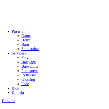
Priser
Dame
Herre
Barn
Studierabat
Services
Farve
Balayage
Babylights
Permanent
Reflekser
Glossing
Fade
Blog
Kontakt
Book tid