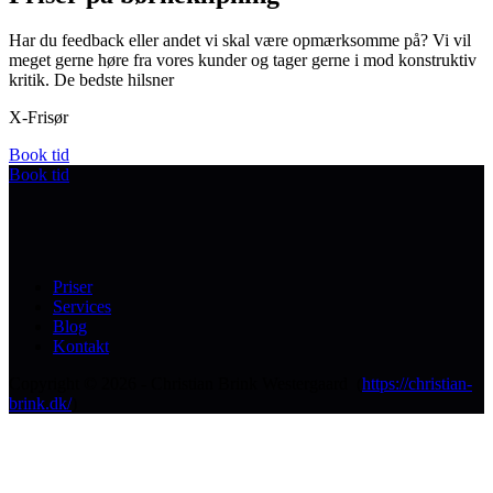
Har du feedback eller andet vi skal være opmærksomme på? Vi vil
meget gerne høre fra vores kunder og tager gerne i mod konstruktiv
kritik. De bedste hilsner
X-Frisør
Book tid
Book tid
Priser
Services
Blog
Kontakt
Copyright © 2026 - Christian Brink Westergaard (
https://christian-
brink.dk/
)