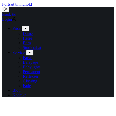
Fortsæt til indhold
Book tid
Login
Priser
Dame
Herre
Barn
Studierabat
Services
Farve
Balayage
Babylights
Permanent
Reflekser
Glossing
Fade
Blog
Kontakt