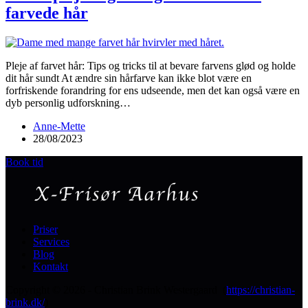
farvede hår
Pleje af farvet hår: Tips og tricks til at bevare farvens glød og holde
dit hår sundt At ændre sin hårfarve kan ikke blot være en
forfriskende forandring for ens udseende, men det kan også være en
dyb personlig udforskning…
Anne-Mette
28/08/2023
Book tid
Priser
Services
Blog
Kontakt
Copyright © 2026 - Christian Brink Westergaard (
https://christian-
brink.dk/
)