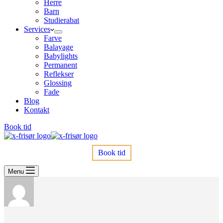
Herre
Barn
Studierabat
Services
Farve
Balayage
Babylights
Permanent
Reflekser
Glossing
Fade
Blog
Kontakt
Book tid
Book tid
Menu