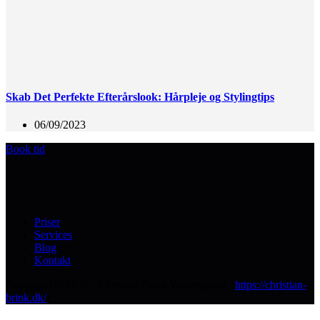
Skab Det Perfekte Efterårslook: Hårpleje og Stylingtips
06/09/2023
Book tid
Priser
Services
Blog
Kontakt
Copyright © 2026 - Christian Brink Westergaard (
https://christian-
brink.dk/
)