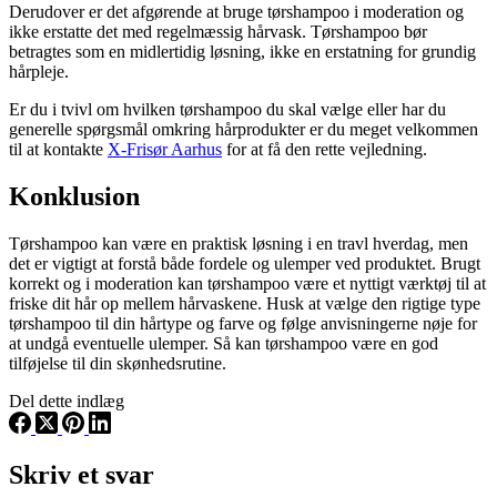
Derudover er det afgørende at bruge tørshampoo i moderation og
ikke erstatte det med regelmæssig hårvask. Tørshampoo bør
betragtes som en midlertidig løsning, ikke en erstatning for grundig
hårpleje.
Er du i tvivl om hvilken tørshampoo du skal vælge eller har du
generelle spørgsmål omkring hårprodukter er du meget velkommen
til at kontakte
X-Frisør Aarhus
for at få den rette vejledning.
Konklusion
Tørshampoo kan være en praktisk løsning i en travl hverdag, men
det er vigtigt at forstå både fordele og ulemper ved produktet. Brugt
korrekt og i moderation kan tørshampoo være et nyttigt værktøj til at
friske dit hår op mellem hårvaskene. Husk at vælge den rigtige type
tørshampoo til din hårtype og farve og følge anvisningerne nøje for
at undgå eventuelle ulemper. Så kan tørshampoo være en god
tilføjelse til din skønhedsrutine.
Del dette indlæg
Skriv et svar