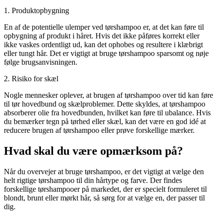
1. Produktopbygning
En af de potentielle ulemper ved tørshampoo er, at det kan føre til
opbygning af produkt i håret. Hvis det ikke påføres korrekt eller
ikke vaskes ordentligt ud, kan det ophobes og resultere i klæbrigt
eller tungt hår. Det er vigtigt at bruge tørshampoo sparsomt og nøje
følge brugsanvisningen.
2. Risiko for skæl
Nogle mennesker oplever, at brugen af tørshampoo over tid kan føre
til tør hovedbund og skælproblemer. Dette skyldes, at tørshampoo
absorberer olie fra hovedbunden, hvilket kan føre til ubalance. Hvis
du bemærker tegn på tørhed eller skæl, kan det være en god idé at
reducere brugen af tørshampoo eller prøve forskellige mærker.
Hvad skal du være opmærksom på?
Når du overvejer at bruge tørshampoo, er det vigtigt at vælge den
helt rigtige tørshampoo til din hårtype og farve. Der findes
forskellige tørshampooer på markedet, der er specielt formuleret til
blondt, brunt eller mørkt hår, så sørg for at vælge en, der passer til
dig.