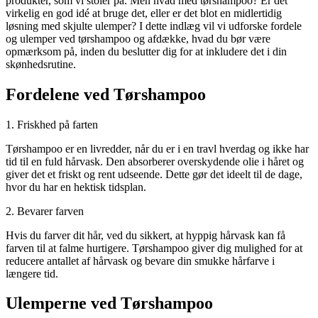
produkter, som vi stoler på. Men hvad med tørshampoo? Er det
virkelig en god idé at bruge det, eller er det blot en midlertidig
løsning med skjulte ulemper? I dette indlæg vil vi udforske fordele
og ulemper ved tørshampoo og afdække, hvad du bør være
opmærksom på, inden du beslutter dig for at inkludere det i din
skønhedsrutine.
Fordelene ved Tørshampoo
1. Friskhed på farten
Tørshampoo er en livredder, når du er i en travl hverdag og ikke har
tid til en fuld hårvask. Den absorberer overskydende olie i håret og
giver det et friskt og rent udseende. Dette gør det ideelt til de dage,
hvor du har en hektisk tidsplan.
2. Bevarer farven
Hvis du farver dit hår, ved du sikkert, at hyppig hårvask kan få
farven til at falme hurtigere. Tørshampoo giver dig mulighed for at
reducere antallet af hårvask og bevare din smukke hårfarve i
længere tid.
Ulemperne ved Tørshampoo