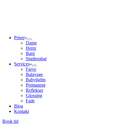
Priser
Dame
Herre
Barn
Studierabat
Services
Farve
Balayage
Babylights
Permanent
Reflekser
Glossing
Fade
Blog
Kontakt
Book tid