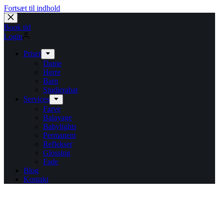
Fortsæt til indhold
Book tid
Login
Priser
Dame
Herre
Barn
Studierabat
Services
Farve
Balayage
Babylights
Permanent
Reflekser
Glossing
Fade
Blog
Kontakt